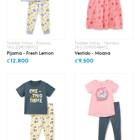
Toddler Niñas • Pijamas
Toddler Niñas • Vestidos
SKU 2080189102
SKU 2090048402
Pijama - Fresh Lemon
Vestido - Moana
₡12,800
₡9,500