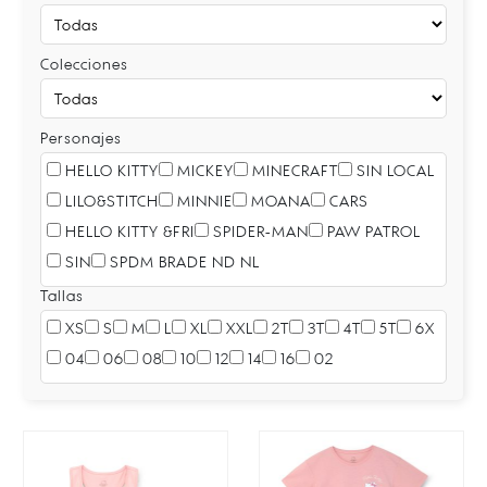
Colecciones
Personajes
HELLO KITTY
MICKEY
MINECRAFT
SIN LOCAL
LILO&STITCH
MINNIE
MOANA
CARS
HELLO KITTY &FRI
SPIDER-MAN
PAW PATROL
SIN
SPDM BRADE ND NL
Tallas
XS
S
M
L
XL
XXL
2T
3T
4T
5T
6X
04
06
08
10
12
14
16
02