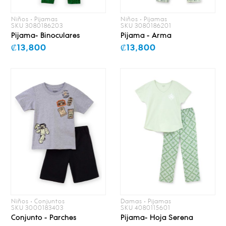
Niños • Pijamas
Niños • Pijamas
SKU 3080186203
SKU 3080186201
Pijama- Binoculares
Pijama - Arma
₡13,800
₡13,800
Niños • Conjuntos
Damas • Pijamas
SKU 3000183403
SKU 4080115601
Conjunto - Parches
Pijama- Hoja Serena