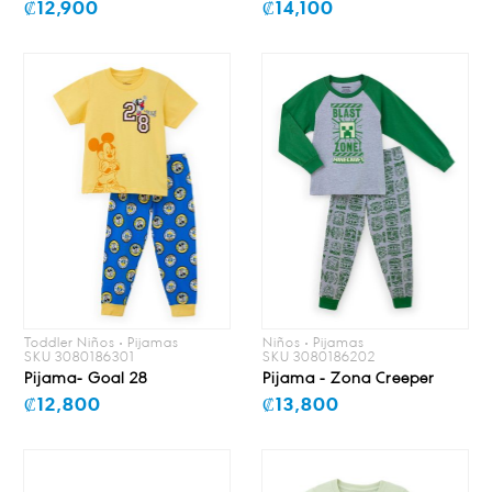
₡12,900
₡14,100
Toddler Niños • Pijamas
Niños • Pijamas
SKU 3080186301
SKU 3080186202
Pijama- Goal 28
Pijama - Zona Creeper
₡12,800
₡13,800