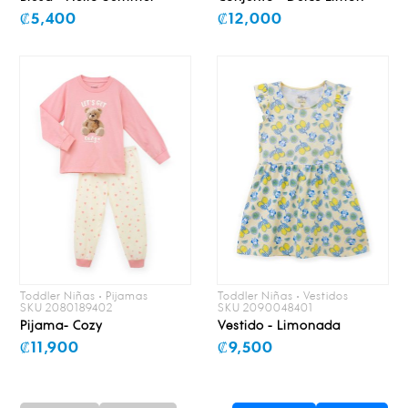
₡5,400
₡12,000
Toddler Niñas • Pijamas
Toddler Niñas • Vestidos
SKU 2080189402
SKU 2090048401
Pijama- Cozy
Vestido - Limonada
₡11,900
₡9,500