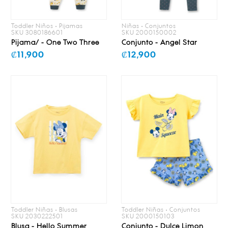
Toddler Niños • Pijamas
Niñas • Conjuntos
SKU 3080186601
SKU 2000150002
Pijama/ - One Two Three
Conjunto - Angel Star
₡11,900
₡12,900
Toddler Niñas • Blusas
Toddler Niñas • Conjuntos
SKU 2030222501
SKU 2000150103
Blusa - Hello Summer
Conjunto - Dulce Limon