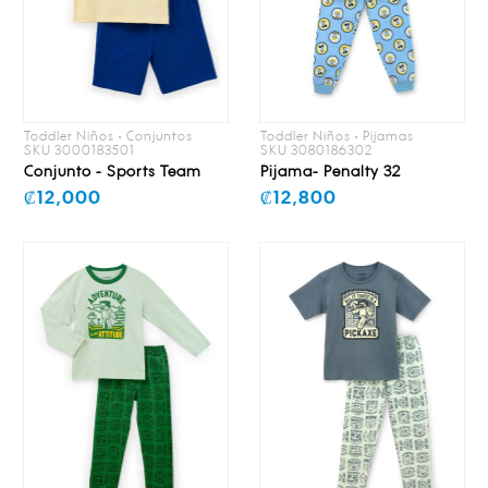
Toddler Niños • Conjuntos
Toddler Niños • Pijamas
SKU 3000183501
SKU 3080186302
Conjunto - Sports Team
Pijama- Penalty 32
₡12,000
₡12,800