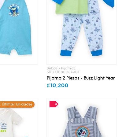
Bebos • Pijamas
1
SKU 0080084901
Pijama 2 Piezas - Buzz Light Year
₡10,200
⏳ Últimas Unidades