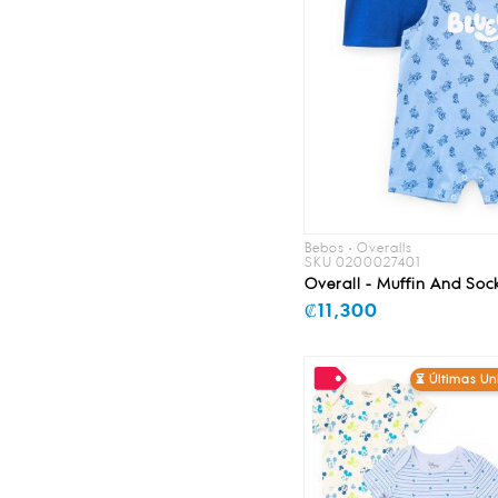
Bebos • Overalls
SKU 0200027401
Overall - Muffin And Soc
₡11,300
⏳ Últimas U