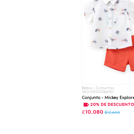
Bebos • Conjuntos
SKU 0000066101
Conjunto - Mickey Explor
20% DE DESCUENT
₡10,080
₡12,600