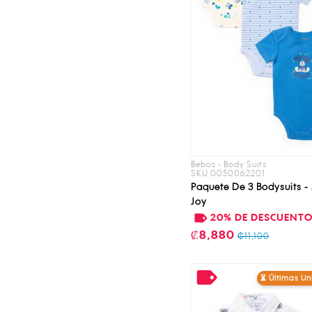
Bebos • Body Suits
SKU 0050062201
Paquete De 3 Bodysuits -
Joy
20% DE DESCUENT
₡8,880
₡11,100
⏳ Últimas U