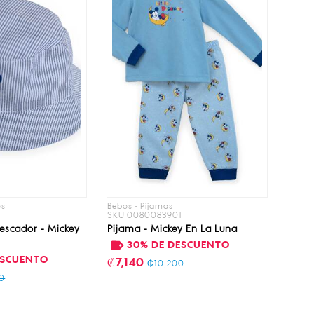
os
Bebos • Pijamas
SKU 0080083901
escador - Mickey
Pijama - Mickey En La Luna
30% DE DESCUENTO
ESCUENTO
₡7,140
₡10,200
0