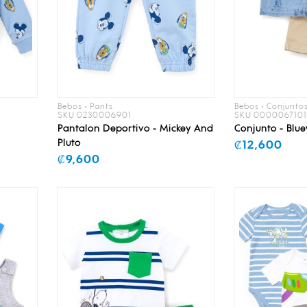
Bebos • Pants
Bebos • Conjunto
SKU 0230006901
SKU 000006710
Pantalon Deportivo - Mickey And
Conjunto - Blue
Pluto
₡12,600
₡9,600