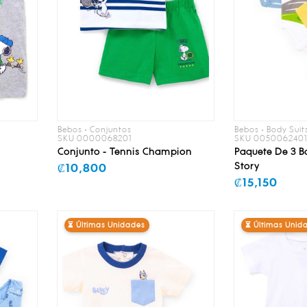
Bebos • Conjuntos
Bebos • Body Suit
SKU 0000068201
SKU 005006240
Conjunto - Tennis Champion
Paquete De 3 Bo
Story
₡10,800
₡15,150
⏳ Últimas Unidades
⏳ Últimas Unid