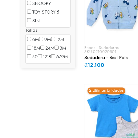
SNOOPY
TOY STORY 5
SIN
Tallas
6M
9M
12M
18M
24M
3M
Bebos • Sudaderas
SKU 0210020501
50
1218
6/9M
Sudadera - Best Pals
₡12,100
⏳ Últimas Unidades