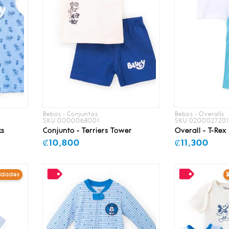
Bebos • Conjuntos
Bebos • Overalls
SKU 0000068001
SKU 020002720
ks
Conjunto - Terriers Tower
Overall - T-Rex
₡10,800
₡11,300
nidades