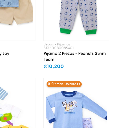
s
Bebos • Pijamas
1
SKU 0080085401
y Joy
Pijama 2 Piezas - Peanuts Swim
Team
₡10,200
⏳ Últimas Unidades