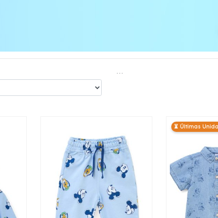
...
⏳ Últimas Unid