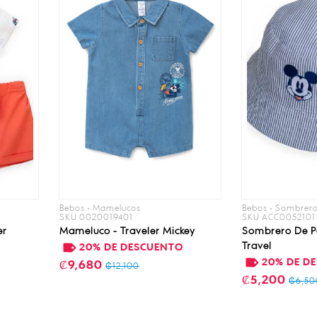
Bebos • Mamelucos
Bebos • Sombrer
SKU 0020019401
SKU ACC0052101
er
Mameluco - Traveler Mickey
Sombrero De P
Travel
O
20% DE DESCUENTO
20% DE D
₡9,680
₡12,100
₡5,200
₡6,50