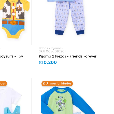
s
Bebos • Pijamas
1
SKU 0080085201
dysuits - Toy
Pijama 2 Piezas - Friends Forever
₡10,200
ades
⏳ Últimas Unidades