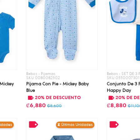
Bebos • Pijamas
Bebos • SET DE 3
SKU 0080082502
SKU 0550007301
 Mickey
Pijama Con Pie - Mickey Baby
Conjunto De 3 P
Blue
Happy Day
O
20% DE DESCUENTO
20% DE D
₡6,880
₡8,880
₡8,600
₡11,1
nidades
⏳ Últimas Unidades