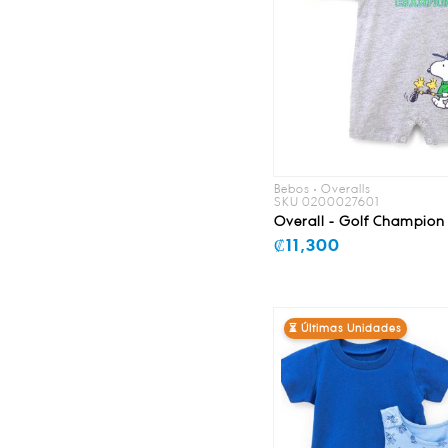
Bebos • Overalls
SKU 0200027601
Overall - Golf Champion
₡11,300
⏳ Últimas Unidades