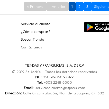
« Primera
‹ Anterior
1
2
3
Siguiente
Servicio al cliente
¿Cómo comprar?
Buscar Tienda
Contáctanos
TIENDAS Y FRANQUICIAS, S.A. DE C.V
© 2019 St. Jack’s · Todos los derechos reservados
NIT:
0501-190607-101-9
Tel:
+503 2248-6000
Email:
servicioalcliente@stjacks.com
Dirección:
Calle Circunvalación, Plan de la Laguna, CP 1502