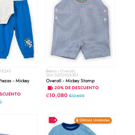
 PIEZAS
Bebos • Overalls
SKU 0200026301
iezas - Mickey
Overall - Mickey Stamp
20% DE DESCUENTO
ESCUENTO
₡10,080
₡12,600
00
⏳ Últimas Unidades