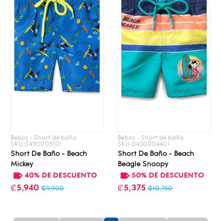
Bebos • Short de baño
Bebos • Short de baño
SKU 0430005101
SKU 0430004401
Short De Baño - Beach
Short De Baño - Beach
Mickey
Beagle Snoopy
40% DE DESCUENTO
50% DE DESCUENTO
₡5,940
₡5,375
₡9,900
₡10,750