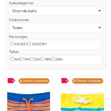
Subcategorías
Colecciones
Personajes
MICKEY
SNOOPY
Tallas
6M
9M
12M
18M
24M
⏳ Últimas Unidades
⏳ Últimas Unidades