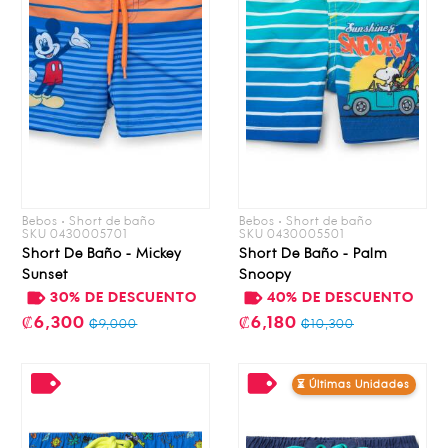
Bebos • Short de baño
Bebos • Short de baño
SKU 0430005701
SKU 0430005501
Short De Baño - Mickey
Short De Baño - Palm
Sunset
Snoopy
30% DE DESCUENTO
40% DE DESCUENTO
₡6,300
₡6,180
₡9,000
₡10,300
⏳ Últimas Unidades