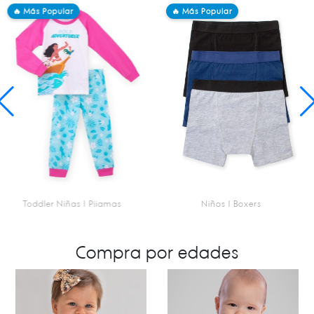
🔥 Más Popular
🔥 Más Popular
Toddler Niñas | Pijamas
Niños | Boxers
SKU 2080188402
SKU 3140005901
Pijama - Adventurer
Paquete De 3 Boxer - Escolar
Compra por edades
$11.95
$10.95