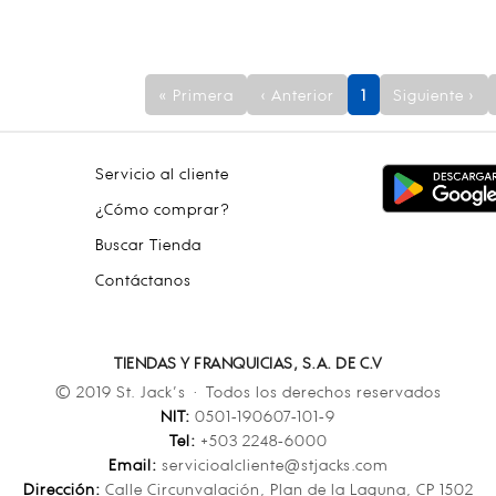
« Primera
‹ Anterior
1
Siguiente ›
Servicio al cliente
¿Cómo comprar?
Buscar Tienda
Contáctanos
TIENDAS Y FRANQUICIAS, S.A. DE C.V
© 2019 St. Jack’s · Todos los derechos reservados
NIT:
0501-190607-101-9
Tel:
+503 2248-6000
Email:
servicioalcliente@stjacks.com
Dirección:
Calle Circunvalación, Plan de la Laguna, CP 1502