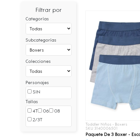
Filtrar por
Categorías
Subcategorías
Colecciones
Personajes
SIN
Tallas
4T
06
08
2/3T
Toddler Niños • Boxers
SKU 3140006501
Paquete De 3 Boxer - Esc