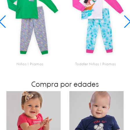
Niños | Pijamas
Toddler Niñas | Pijamas
SKU 3080185202
SKU 2080188402
Pijama - Aquatic Zombie
Pijama - Adventurer
Compra por edades
$12.95
$11.95