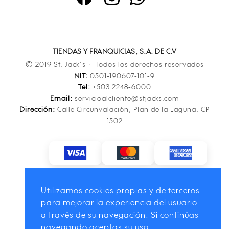
TIENDAS Y FRANQUICIAS, S.A. DE C.V
© 2019 St. Jack’s · Todos los derechos reservados
NIT:
0501-190607-101-9
Tel:
+503 2248-6000
Email:
servicioalcliente@stjacks.com
Dirección:
Calle Circunvalación, Plan de la Laguna, CP
1502
Utilizamos cookies propias y de terceros
para mejorar la experiencia del usuario
a través de su navegación. Si continúas
navegando aceptas su uso.