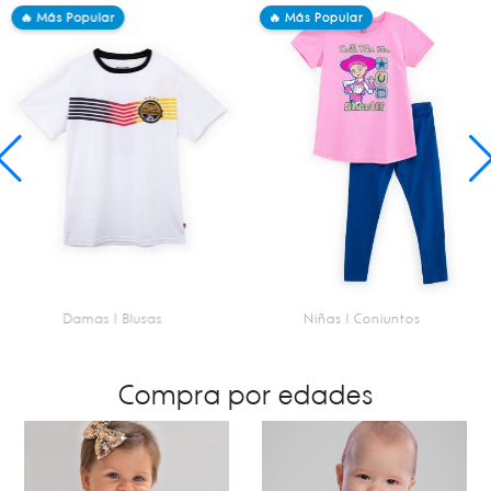
🔥 Más Popular
🔥 Más Popular
Damas | Blusas
Niñas | Conjuntos
SKU 4030034003
SKU 2000148903
Blusa - Alemania Worldcup
Conjunto - Sheriff
Compra por edades
L400.00
L650.00