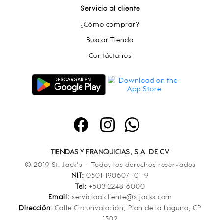
Servicio al cliente
¿Cómo comprar?
Buscar Tienda
Contáctanos
TIENDAS Y FRANQUICIAS, S.A. DE C.V
© 2019 St. Jack’s · Todos los derechos reservados
NIT:
0501-190607-101-9
Tel:
+503 2248-6000
Email:
servicioalcliente@stjacks.com
Dirección:
Calle Circunvalación, Plan de la Laguna, CP
1502