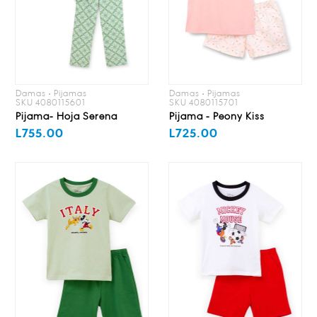
Damas • Pijamas
Damas • Pijamas
SKU 4080115601
SKU 4080115701
Pijama- Hoja Serena
Pijama - Peony Kiss
L755.00
L725.00