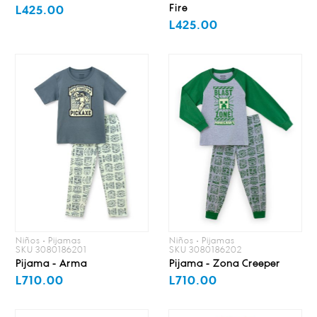
Fire
L425.00
L425.00
Niños • Pijamas
Niños • Pijamas
SKU 3080186201
SKU 3080186202
Pijama - Arma
Pijama - Zona Creeper
L710.00
L710.00