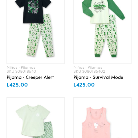
Niños • Pijamas
Niños • Pijamas
SKU 3080186401
SKU 3080186402
Pijama - Creeper Alert
Pijama - Survival Mode
L425.00
L425.00