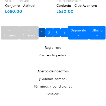
SKU 3000183401
SKU 3000183402
Conjunto - Actitud
Conjunto - Club Aventura
L650.00
L650.00
«
‹
Siguiente
Última
1
2
3
4
Primera
Anterior
›
»
Registrate
Rastrea tu pedido
Acerca de nosotros
¿Quienes somos?
Términos y condiciones
Politicas