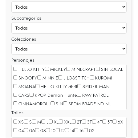
Subcategorías
Colecciones
Personajes
HELLO KITTY
MICKEY
MINECRAFT
SIN LOCAL
SNOOPY
MINNIE
LILO&STITCH
KUROMI
MOANA
HELLO KITTY &FRI
SPIDER-MAN
CARS
KPOP Demon Hunte
PAW PATROL
CINNAMOROLL
SIN
SPDM BRADE ND NL
Tallas
XS
S
M
L
XL
XXL
2T
3T
4T
5T
6X
04
06
08
10
12
14
16
02