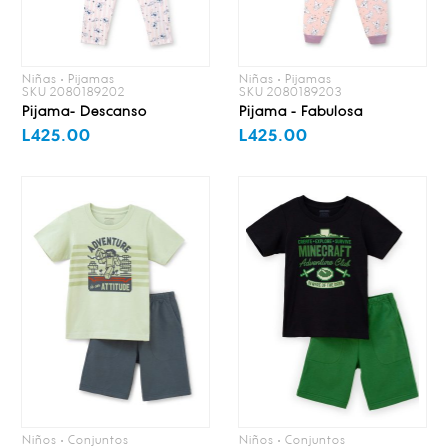
Niñas • Pijamas
Niñas • Pijamas
SKU 2080189202
SKU 2080189203
Pijama- Descanso
Pijama - Fabulosa
L425.00
L425.00
Niños • Conjuntos
Niños • Conjuntos