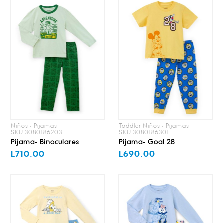
Niños • Pijamas
Toddler Niños • Pijamas
SKU 3080186203
SKU 3080186301
Pijama- Binoculares
Pijama- Goal 28
L710.00
L690.00