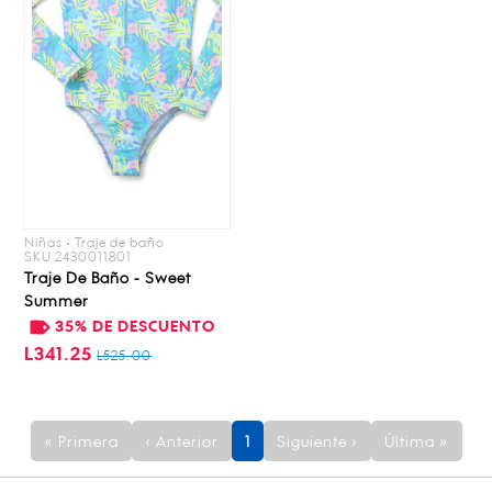
Niñas • Traje de baño
SKU 2430011801
Traje De Baño - Sweet
Summer
35% DE DESCUENTO
L341.25
L525.00
« Primera
‹ Anterior
1
Siguiente ›
Última »