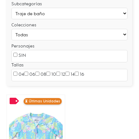
Subcategorías
Colecciones
Personajes
SIN
Tallas
04
06
08
10
12
14
16
⏳ Últimas Unidades