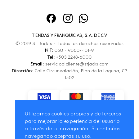
TIENDAS Y FRANQUICIAS, S.A. DE C.V
© 2019 St. Jack’s · Todos los derechos reservados
NIT:
0501-190607-101-9
Tel:
+503 2248-6000
Email:
servicioalcliente@stjacks.com
Dirección:
Calle Circunvalación, Plan de la Laguna, CP
1502
Utilizamos cookies propias y de terceros
para mejorar la experiencia del usuario
a través de su navegación. Si continúas
navegando aceptas su uso.