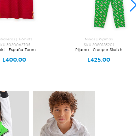
Niños | Pijamas
Damas | Pijamas
SKU 3080185201
SKU 4080114901
ma - Creeper Sketch
Pijama- Blush Night
L425.00
L730.00