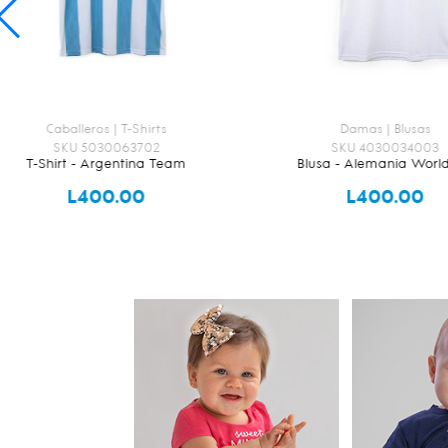
Damas | Blusas
Niñas | Conjuntos
SKU 4030034003
SKU 2000148903
Blusa - Alemania Worldcup
Conjunto - Sheriff
L400.00
L650.00