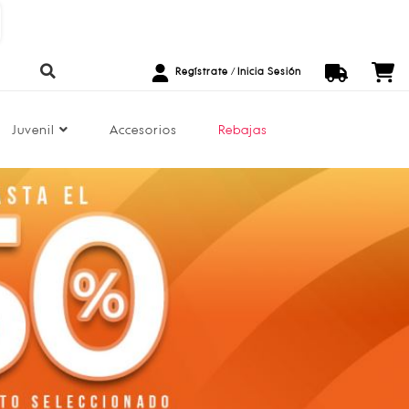
20 % Off para nuevos clientes. ¡Regístrate!
Regístrate
/
Inicia Sesión
Juvenil
Accesorios
Rebajas