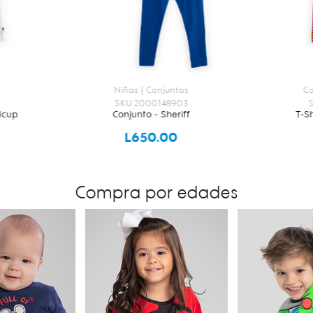
Caballeros | T-Shirts
SKU 5030063705
T-Shirt - España Team
Pija
L400.00
Compra por edades