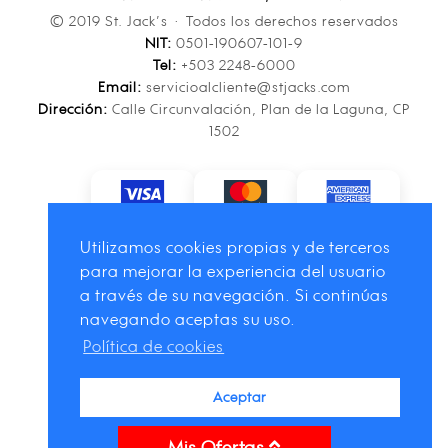
© 2019 St. Jack’s · Todos los derechos reservados
NIT:
0501-190607-101-9
Tel:
+503 2248-6000
Email:
servicioalcliente@stjacks.com
Dirección:
Calle Circunvalación, Plan de la Laguna, CP
1502
Utilizamos cookies propias y de terceros
para mejorar la experiencia del usuario
a través de su navegación. Si continúas
navegando aceptas su uso.
Política de cookies
Aceptar
Mis Ofertas