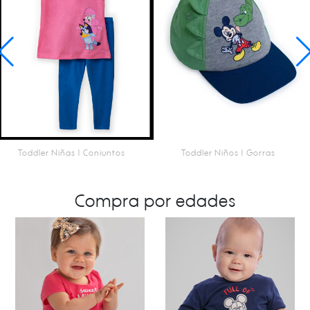
Toddler Niñas | Conjuntos
Toddler Niños | Gorras
SKU 2000144302
SKU ACC0051601
Conjunto - Coco And Bluey
Gorra - Mickey Dino
Compra por edades
$12.79
$11.72