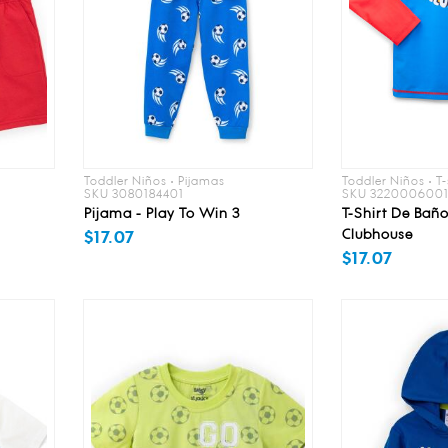
Toddler Niños • Pijamas
Toddler Niños • T
SKU 3080184401
SKU 322000600
Pijama - Play To Win 3
T-Shirt De Baño
Clubhouse
$17.07
$17.07