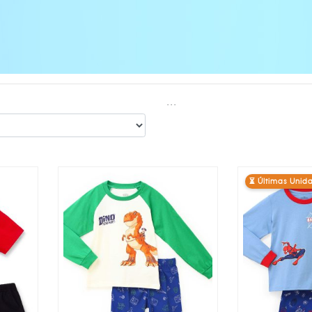
...
⏳ Últimas Unid