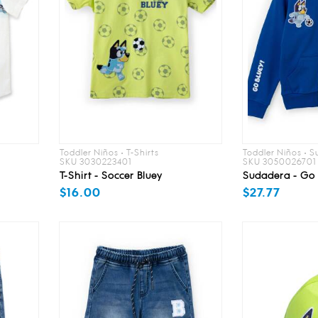
Toddler Niños • T-Shirts
Toddler Niños • 
SKU 3030223401
SKU 3050026701
T-Shirt - Soccer Bluey
Sudadera - Go 
$16.00
$27.77