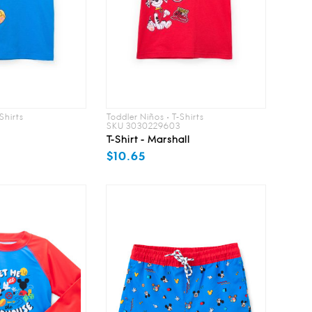
Shirts
Toddler Niños • T-Shirts
2
SKU 3030229603
T-Shirt - Marshall
$10.65