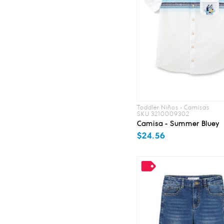
Toddler Niños • Camisas
SKU 3210009302
Camisa - Summer Bluey
$24.56