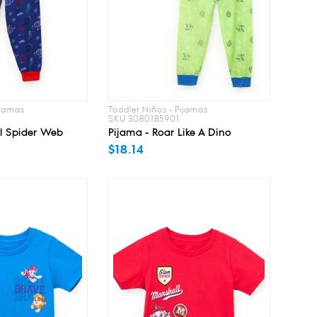
ijamas
Toddler Niños • Pijamas
SKU 3080185901
l Spider Web
Pijama - Roar Like A Dino
$18.14