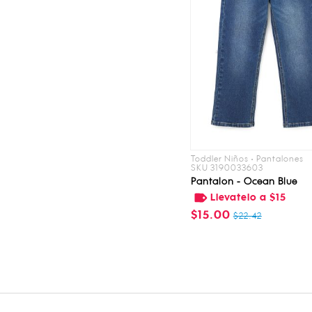
Toddler Niños • Pantalones
SKU 3190033603
Pantalon - Ocean Blue
Llevatelo a $15
$15.00
$22.42