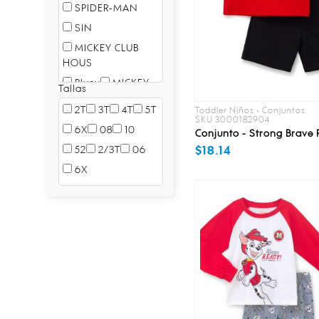
SPIDER-MAN
SIN
MICKEY CLUB
HOUS
Bluey
MICKEY
Tallas
TOY STORY 5
2T
3T
4T
5T
Toddler Niños • Conjuntos
SKU 3000182904
CARS
6X
08
10
Conjunto - Strong Brave 
MAR/SPIDEY
52
2/3T
06
$18.14
AMAZI
6X
SIN LOCAL
BLUEY
MAR/COMICS
MICKEY AND
FRIEN
DESPICABLE ME
4
BATWHEELS