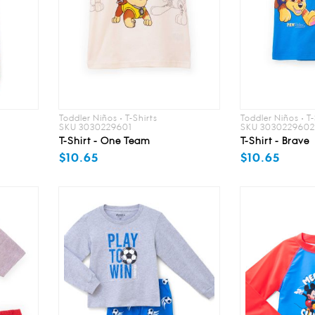
Toddler Niños • T-Shirts
Toddler Niños • T-
SKU 3030229601
SKU 303022960
T-Shirt - One Team
T-Shirt - Brave
$10.65
$10.65