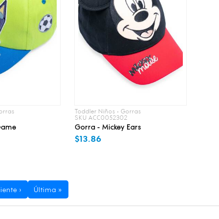
orras
Toddler Niños • Gorras
1
SKU ACC0052302
 Game
Gorra - Mickey Ears
$13.86
iente ›
Última »