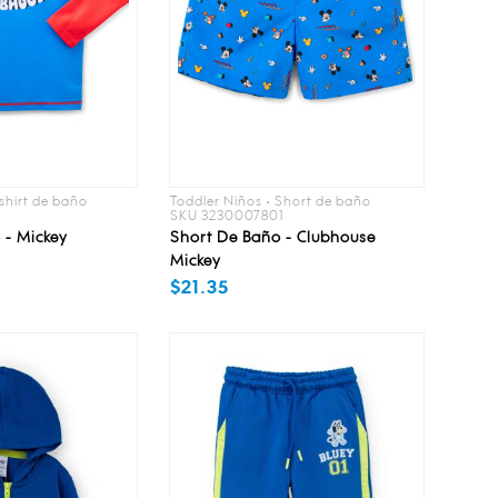
-shirt de baño
Toddler Niños • Short de baño
1
SKU 3230007801
 - Mickey
Short De Baño - Clubhouse
Mickey
$21.35