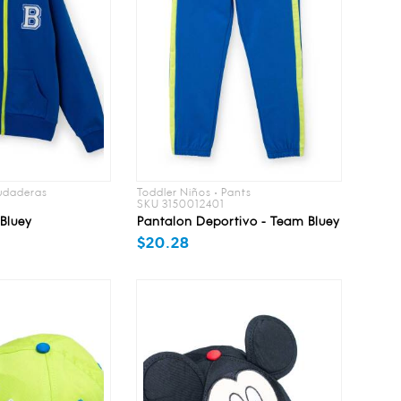
Sudaderas
Toddler Niños • Pants
SKU 3150012401
Bluey
Pantalon Deportivo - Team Bluey
$20.28