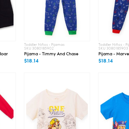
Toddler Niños • Pijamas
Toddler Niños • P
SKU 3080185902
SKU 3080185903
Roar
Pijama - Timmy And Chase
Pijama - Marve
$18.14
$18.14