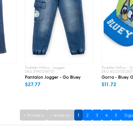
Toddler Niños • Jogger
Toddler Niños • G
SKU 3190034701
SKU ACC005230
Pantalon Jogger - Go Bluey
Gorra - Bluey
$27.77
$11.72
« Primera
‹ Anterior
1
2
3
4
5
Sigu