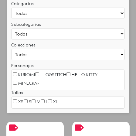
Categorías
Subcategorías
Colecciones
Personajes
KUROMI
LILO&STITCH
HELLO KITTY
MINECRAFT
Tallas
XS
S
M
L
XL