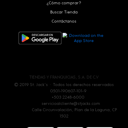
¿Cómo comprar?
Buscar Tienda
Contáctanos
TIENDAS Y FRANQUICIAS, S.A. DE C.V
© 2019 St. Jack’s · Todos los derechos reservados
NIT:
0501-190607-101-9
Tel:
+503 2248-6000
Email:
servicioalcliente@stjacks.com
Dirección:
Calle Circunvalación, Plan de la Laguna, CP
1502