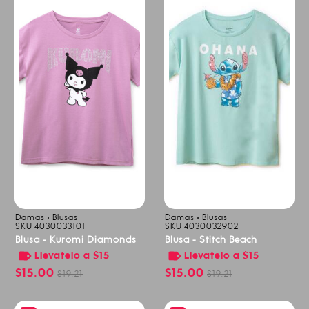
Damas • Blusas
Damas • Blusas
SKU 4030033101
SKU 4030032902
Blusa - Kuromi Diamonds
Blusa - Stitch Beach
Llevatelo a $15
Llevatelo a $15
$15.00
$15.00
$19.21
$19.21