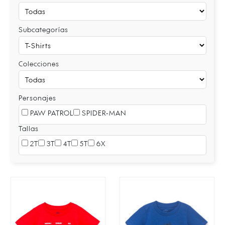
Subcategorías
Colecciones
Personajes
PAW PATROL
SPIDER-MAN
Tallas
2T
3T
4T
5T
6X