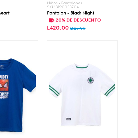
Niños • Pantalones
SKU 3190033704
neart
Pantalon - Black Night
20% DE DESCUENTO
L420.00
L525.00