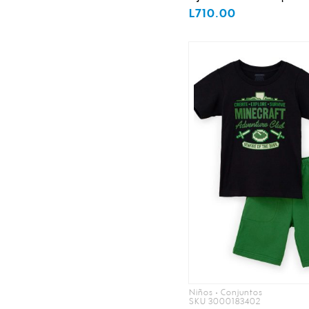
L710.00
Niños • Conjuntos
SKU 3000183402