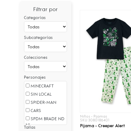
Filtrar por
Categorías
Subcategorías
Colecciones
Personajes
MINECRAFT
SIN LOCAL
SPIDER-MAN
CARS
Niños • Pijamas
SPDM BRADE ND
SKU 3080186401
NL
Pijama - Creeper Alert
Tallas