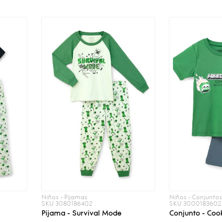
Niños • Pijamas
Niños • Conjunto
SKU 3080186402
SKU 3000183602
Pijama - Survival Mode
Conjunto - Cook