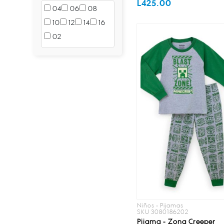
L425.00
SIN
04
06
08
10
12
14
16
02
Niños • Pijamas
SKU 3080186202
Pijama - Zona Creeper