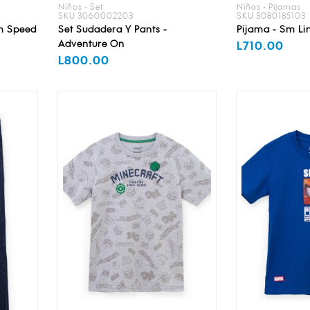
Niños • Set
Niños • Pijamas
SKU 3060002203
SKU 3080185103
Im Speed
Set Sudadera Y Pants -
Pijama - Sm Li
Adventure On
L710.00
L800.00