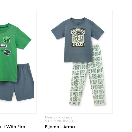
s
Niños • Pijamas
SKU 3080186201
 It With Fire
Pijama - Arma