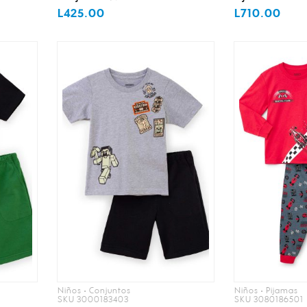
L425.00
L710.00
Niños • Conjuntos
Niños • Pijamas
SKU 3000183403
SKU 3080186501