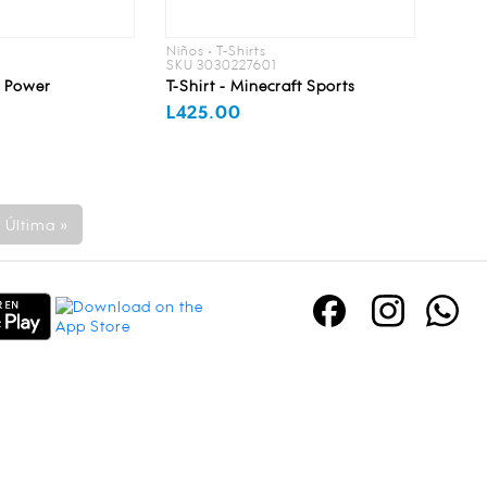
Niños • T-Shirts
SKU 3030227601
y Power
T-Shirt - Minecraft Sports
L425.00
Última »