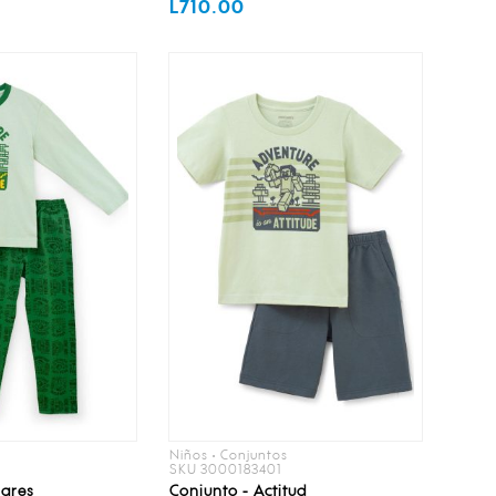
L710.00
Niños • Conjuntos
SKU 3000183401
lares
Conjunto - Actitud