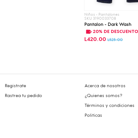
Niños • Pantalones
SKU 3190033708
Pantalon - Dark Wash
20% DE DESCUENT
L420.00
L525.00
Registrate
Acerca de nosotros
Rastrea tu pedido
¿Quienes somos?
Términos y condiciones
Politicas