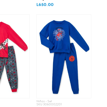
L650.00
Niños • Set
SKU 3060002201