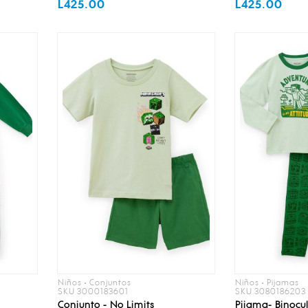
L425.00
L425.00
Niños • Conjuntos
Niños • Pijamas
SKU 3000183601
SKU 3080186203
Conjunto - No Limits
Pijama- Binocu