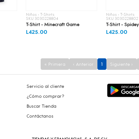
Niños • T-Shirts
Niños • T-Shirts
SKU 3030228804
SKU 3030228802
T-Shirt - Minecraft Game
T-Shirt - Spide
O
L425.00
L425.00
« Primera
‹ Anterior
1
Siguiente ›
Servicio al cliente
¿Cómo comprar?
Buscar Tienda
Contáctanos