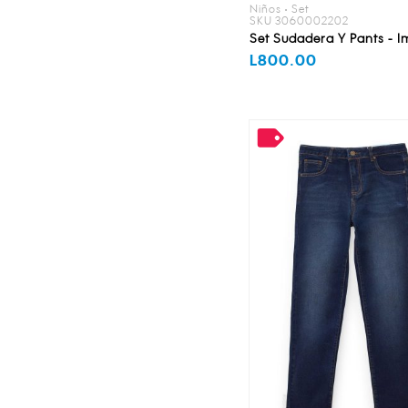
Niños • Set
SKU 3060002202
Set Sudadera Y Pants - 
L800.00