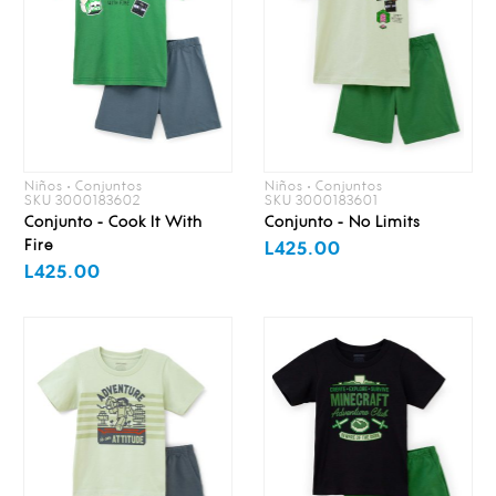
Niños • Conjuntos
Niños • Conjuntos
SKU 3000183602
SKU 3000183601
Conjunto - Cook It With
Conjunto - No Limits
Fire
L425.00
L425.00