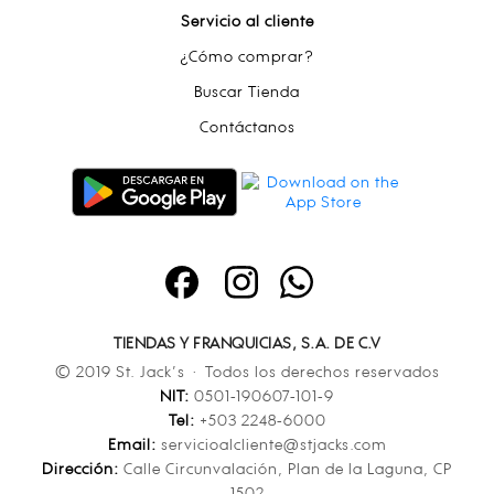
Servicio al cliente
¿Cómo comprar?
Buscar Tienda
Contáctanos
TIENDAS Y FRANQUICIAS, S.A. DE C.V
© 2019 St. Jack’s · Todos los derechos reservados
NIT:
0501-190607-101-9
Tel:
+503 2248-6000
Email:
servicioalcliente@stjacks.com
Dirección:
Calle Circunvalación, Plan de la Laguna, CP
1502