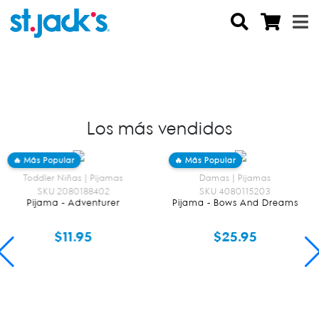
Los más vendidos
🔥 Más Popular
🔥 Más Popular
Toddler Niñas | Pijamas
Damas | Pijamas
SKU 2080188402
SKU 4080115203
Pijama - Adventurer
Pijama - Bows And Dreams
$11.95
$25.95