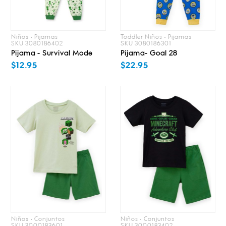
Niños • Pijamas
Toddler Niños • Pijamas
SKU 3080186402
SKU 3080186301
Pijama - Survival Mode
Pijama- Goal 28
$12.95
$22.95
Niños • Conjuntos
Niños • Conjuntos
SKU 3000183601
SKU 3000183402