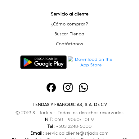
Servicio al cliente
¿Cómo comprar?
Buscar Tienda
Contáctanos
TIENDAS Y FRANQUICIAS, S.A. DE C.V
© 2019 St. Jack’s · Todos los derechos reservados
NIT:
0501-190607-101-9
Tel:
+503 2248-6000
Email:
servicioalcliente@stjacks.com