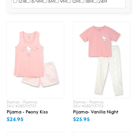
1218
6/9M
6M
9M
12M
18M
24M
Damas • Pijamas
Damas • Pijamas
SKU 4080115701
SKU 4080115703
Pijama - Peony Kiss
Pijama- Vanilla Night
$24.95
$25.95