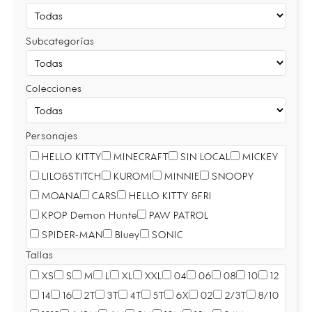
Subcategorías
Colecciones
Personajes
HELLO KITTY
MINECRAFT
SIN LOCAL
MICKEY
LILO&STITCH
KUROMI
MINNIE
SNOOPY
MOANA
CARS
HELLO KITTY &FRI
KPOP Demon Hunte
PAW PATROL
SPIDER-MAN
Bluey
SONIC
SPDM BRADE ND NL
SIN
Tallas
XS
S
M
L
XL
XXL
04
06
08
10
12
14
16
2T
3T
4T
5T
6X
02
2/3T
8/10