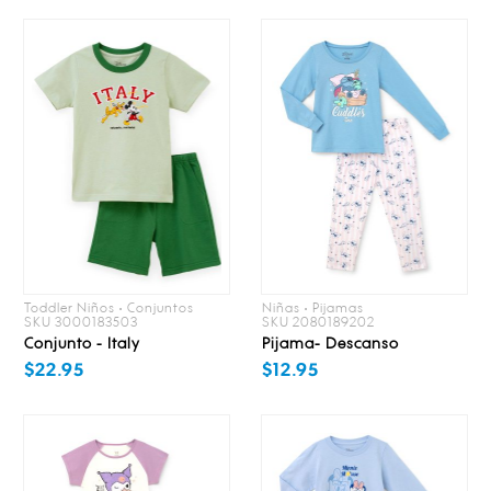
Toddler Niños • Conjuntos
Niñas • Pijamas
SKU 3000183503
SKU 2080189202
Conjunto - Italy
Pijama- Descanso
$22.95
$12.95