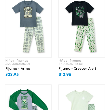
Niños • Pijamas
Niños • Pijamas
SKU 3080186201
SKU 3080186401
Pijama - Arma
Pijama - Creeper Alert
$23.95
$12.95