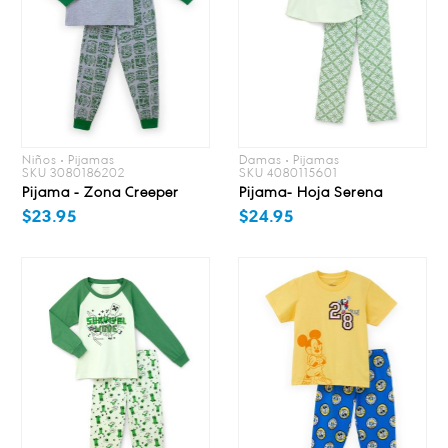
Niños • Pijamas
Damas • Pijamas
SKU 3080186202
SKU 4080115601
Pijama - Zona Creeper
Pijama- Hoja Serena
$23.95
$24.95