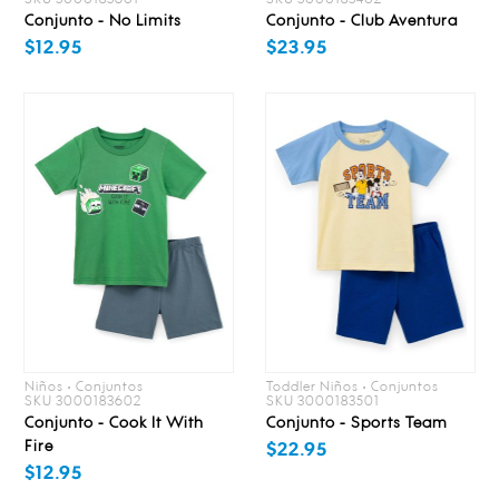
Conjunto - No Limits
Conjunto - Club Aventura
$12.95
$23.95
Niños • Conjuntos
Toddler Niños • Conjuntos
SKU 3000183602
SKU 3000183501
Conjunto - Cook It With
Conjunto - Sports Team
Fire
$22.95
$12.95