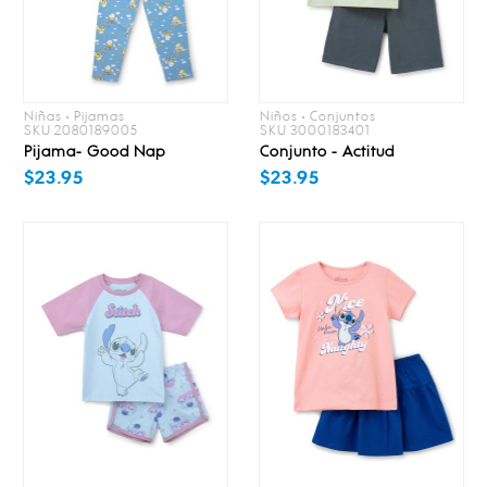
Niñas • Pijamas
Niños • Conjuntos
SKU 2080189005
SKU 3000183401
Pijama- Good Nap
Conjunto - Actitud
$23.95
$23.95