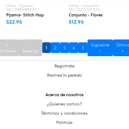
Niñas • Pijamas
Niñas • Conjuntos
SKU 2080189003
SKU 2000150203
Pijama- Stitch Hop
Conjunto - Flores
$22.95
$12.95
«
‹
Siguiente
Últim
1
2
3
4
5
Primera
Anterior
›
»
Registrate
Rastrea tu pedido
Acerca de nosotros
¿Quienes somos?
Términos y condiciones
Politicas