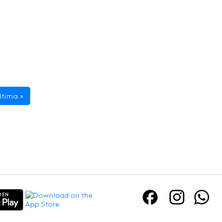
ltima »