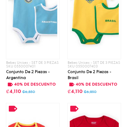
Bebes Unisex • SET DE 3 PIEZAS
Bebes Unisex • SET DE 3 PIEZAS
SKU 0550007401
SKU 0550007403
Conjunto De 2 Piezas -
Conjunto De 2 Piezas -
Argentina
Brasil
40% DE DESCUENTO
40% DE DESCUENTO
₡4,110
₡4,110
₡6,850
₡6,850