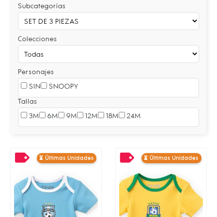
Subcategorías
Colecciones
Personajes
SIN
SNOOPY
Tallas
3M
6M
9M
12M
18M
24M
⏳ Últimas Unidades
⏳ Últimas Unidades