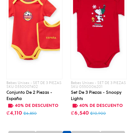
Bebes Unisex • SET DE 3 PIEZAS
Bebes Unisex • SET DE 3 PIEZAS
SKU 0550007402
SKU 0550006201
Conjunto De 2 Piezas -
Set De 3 Piezas - Snoopy
España
Lights
40% DE DESCUENTO
40% DE DESCUENTO
₡4,110
₡6,540
₡6,850
₡10,900