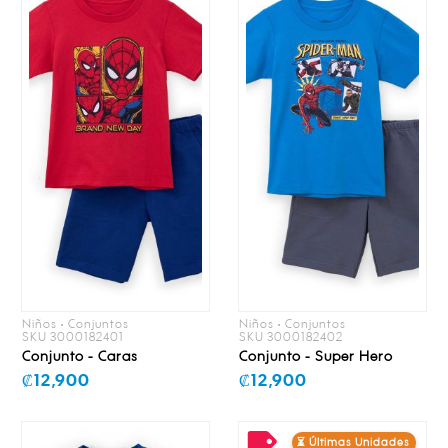
Niños • Conjuntos
Niños • Conjuntos
SKU 3000182401
SKU 3000182402
Conjunto - Caras
Conjunto - Super Hero
₡12,900
₡12,900
⏳ Últimas Unidades