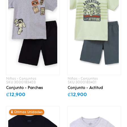
Niños • Conjuntos
Niños • Conjuntos
SKU 3000183403
SKU 3000183401
Conjunto - Parches
Conjunto - Actitud
₡12,900
₡12,900
⏳ Últimas Unidades