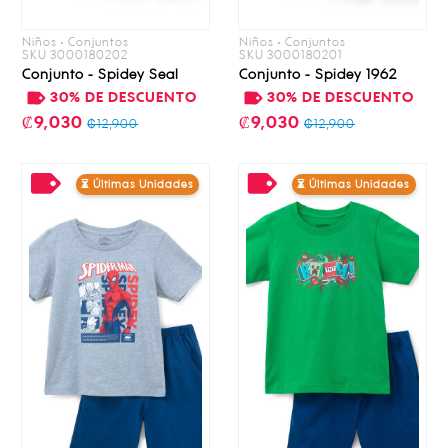
Niños • Conjuntos
Niños • Conjuntos
SKU 3000180202
SKU 3000180201
Conjunto - Spidey Seal
Conjunto - Spidey 1962
30% DE DESCUENTO
30% DE DESCUENTO
₡9,030
₡9,030
₡12,900
₡12,900
⏳ Últimas Unidades
⏳ Últimas Unidades