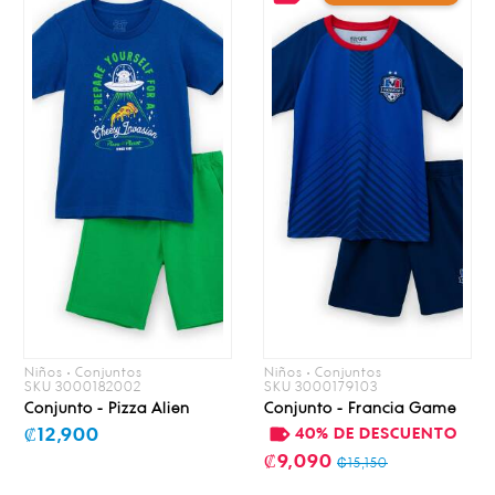
Niños • Conjuntos
Niños • Conjuntos
SKU 3000182002
SKU 3000179103
Conjunto - Pizza Alien
Conjunto - Francia Game
40% DE DESCUENTO
₡12,900
₡9,090
₡15,150