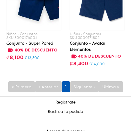
Niños • Conjuntos
Niños • Conjuntos
SKU 3000176004
SKU 3000171802
Conjunto - Super Pared
Conjunto - Avatar
Elementos
40% DE DESCUENTO
40% DE DESCUENTO
₡8,100
₡13,500
₡8,400
₡14,000
« Primera
‹ Anterior
1
Siguiente ›
Última »
Registrate
Rastrea tu pedido