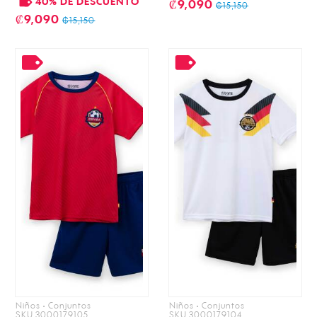
40% DE DESCUENTO
₡9,090
₡15,150
₡9,090
₡15,150
Niños • Conjuntos
Niños • Conjuntos
SKU 3000179105
SKU 3000179104