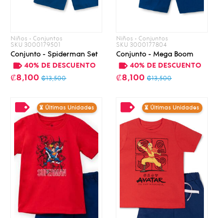
Niños • Conjuntos
Niños • Conjuntos
SKU 3000179501
SKU 3000177804
Conjunto - Spiderman Set
Conjunto - Mega Boom
40% DE DESCUENTO
40% DE DESCUENTO
₡8,100
₡8,100
₡13,500
₡13,500
⏳ Últimas Unidades
⏳ Últimas Unidades