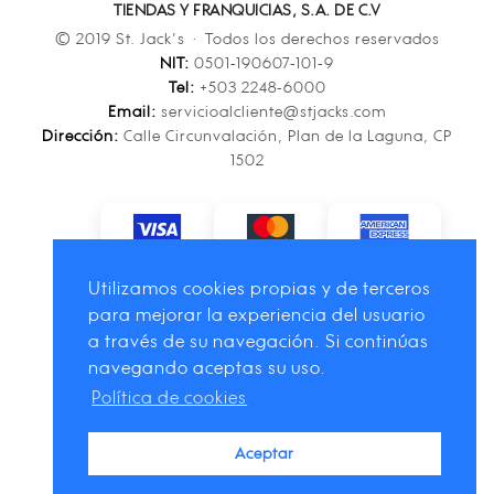
TIENDAS Y FRANQUICIAS, S.A. DE C.V
© 2019 St. Jack’s · Todos los derechos reservados
NIT:
0501-190607-101-9
Tel:
+503 2248-6000
Email:
servicioalcliente@stjacks.com
Dirección:
Calle Circunvalación, Plan de la Laguna, CP
1502
Utilizamos cookies propias y de terceros
para mejorar la experiencia del usuario
a través de su navegación. Si continúas
navegando aceptas su uso.
Política de cookies
Aceptar