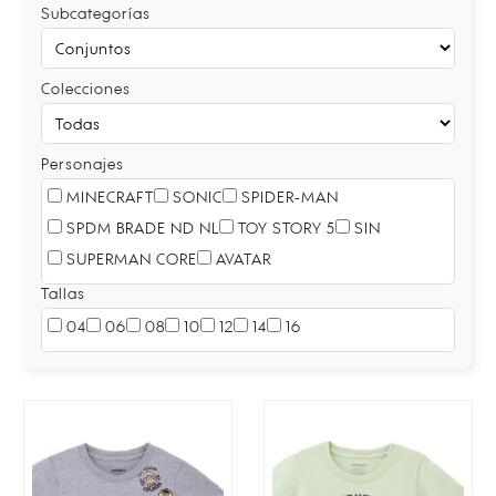
Subcategorías
Colecciones
Personajes
MINECRAFT
SONIC
SPIDER-MAN
SPDM BRADE ND NL
TOY STORY 5
SIN
SUPERMAN CORE
AVATAR
Tallas
04
06
08
10
12
14
16