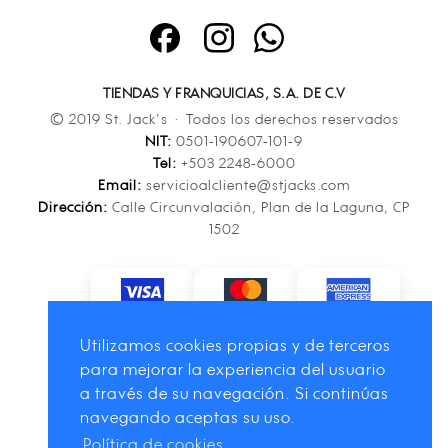
TIENDAS Y FRANQUICIAS, S.A. DE C.V
© 2019 St. Jack’s · Todos los derechos reservados
NIT:
0501-190607-101-9
Tel:
+503 2248-6000
Email:
servicioalcliente@stjacks.com
Dirección:
Calle Circunvalación, Plan de la Laguna, CP
1502
Utilizamos cookies propias y de terceros
para mejorar la experiencia del usuario
a través de su navegación. Si continúas
navegando aceptas su uso.
Política de cookies