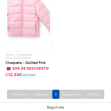
Niñas • Chaqueta
SKU 2050024301
Chaqueta - Quilted Pink
30% DE DESCUENTO
₡12,530
₡17,900
« Primera
‹ Anterior
1
Siguiente ›
Última »
Registrate