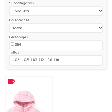
Subcategorías
Colecciones
Personajes
SIN
Tallas
06
08
10
12
14
16