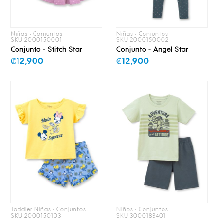
Niñas • Conjuntos
Niñas • Conjuntos
SKU 2000150001
SKU 2000150002
Conjunto - Stitch Star
Conjunto - Angel Star
₡12,900
₡12,900
Toddler Niñas • Conjuntos
Niños • Conjuntos
SKU 2000150103
SKU 3000183401