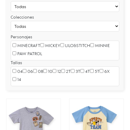
Colecciones
Personajes
MINECRAFT
MICKEY
LILO&STITCH
MINNIE
PAW PATROL
Tallas
04
06
08
10
12
2T
3T
4T
5T
6X
14