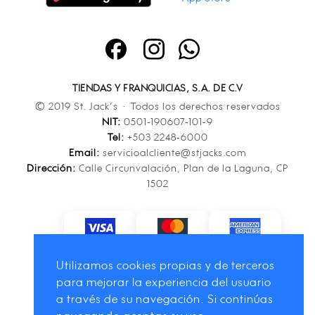
TIENDAS Y FRANQUICIAS, S.A. DE C.V
© 2019 St. Jack’s · Todos los derechos reservados
NIT:
0501-190607-101-9
Tel:
+503 2248-6000
Email:
servicioalcliente@stjacks.com
Dirección:
Calle Circunvalación, Plan de la Laguna, CP
1502
Utilizamos cookies propias y de terceros
para mejorar la experiencia del usuario
a través de su navegación. Si continúas