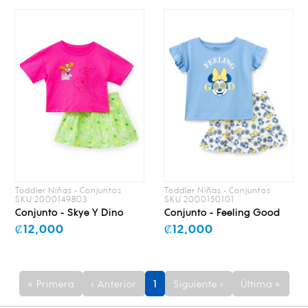
Toddler Niñas • Conjuntos
Toddler Niñas • Conjuntos
SKU 2000149803
SKU 2000150101
Conjunto - Skye Y Dino
Conjunto - Feeling Good
₡12,000
₡12,000
« Primera
‹ Anterior
1
Siguiente ›
Última »