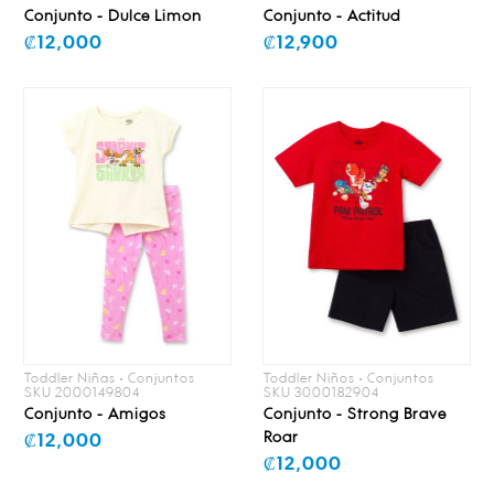
Conjunto - Dulce Limon
Conjunto - Actitud
₡12,000
₡12,900
Toddler Niñas • Conjuntos
Toddler Niños • Conjuntos
SKU 2000149804
SKU 3000182904
Conjunto - Amigos
Conjunto - Strong Brave
Roar
₡12,000
₡12,000