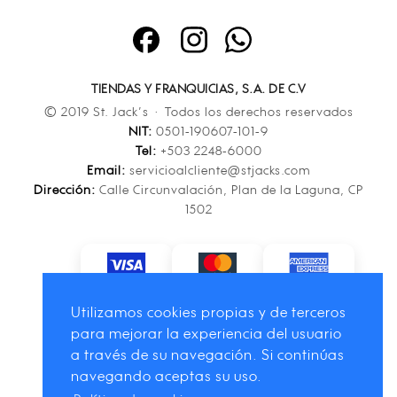
TIENDAS Y FRANQUICIAS, S.A. DE C.V
© 2019 St. Jack’s · Todos los derechos reservados
NIT:
0501-190607-101-9
Tel:
+503 2248-6000
Email:
servicioalcliente@stjacks.com
Dirección:
Calle Circunvalación, Plan de la Laguna, CP
1502
Utilizamos cookies propias y de terceros
para mejorar la experiencia del usuario
a través de su navegación. Si continúas
navegando aceptas su uso.