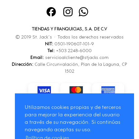
TIENDAS Y FRANQUICIAS, S.A. DE C.V
© 2019 St. Jack’s · Todos los derechos reservados
NIT:
0501-190607-101-9
Tel:
+503 2248-6000
Email:
servicioalcliente@stjacks.com
Dirección:
Calle Circunvalación, Plan de la Laguna, CP
1502
Utilizamos cookies propias y de terceros
para mejorar la experiencia del usuario
a través de su navegación. Si continúas
navegando aceptas su uso.
Política de cookies