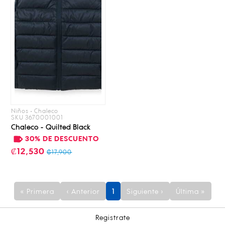
Niños • Chaleco
SKU 3670001001
Chaleco - Quilted Black
30% DE DESCUENTO
₡12,530
₡17,900
« Primera
‹ Anterior
1
Siguiente ›
Última »
Registrate