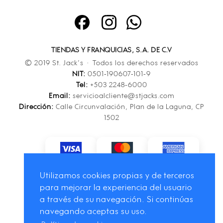
TIENDAS Y FRANQUICIAS, S.A. DE C.V
© 2019 St. Jack’s · Todos los derechos reservados
NIT:
0501-190607-101-9
Tel:
+503 2248-6000
Email:
servicioalcliente@stjacks.com
Dirección:
Calle Circunvalación, Plan de la Laguna, CP
1502
Utilizamos cookies propias y de terceros
para mejorar la experiencia del usuario
a través de su navegación. Si continúas
navegando aceptas su uso.