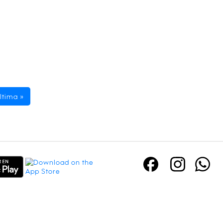
ltima »